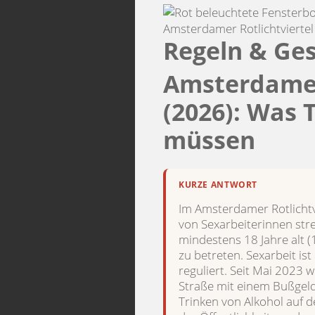
Regeln & Ge
Amsterdamer 
(2026): Was 
müssen
KURZE ANTWORT
Im Amsterdamer Rotlichtvi
von Sexarbeiterinnen st
mindestens 18 Jahre alt 
zu betreten. Sexarbeit is
reguliert. Seit Mai 2023 
Straße mit einem Bußgel
Trinken von Alkohol auf d