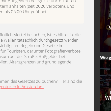
n mit Bußgeldern belegt. Geführte Touren
tern anhalten (seit 2020 verboten), und
en bis 06:00 Uhr geöffnet.
lichtviertel besuchen, ist es hilfreich, die
De Wallen tatsächlich durchgesetzt werden.
 wichtigsten Regeln und Gesetze im
für Touristen, darunter Fotografierverbote,
sum auf der Straße, Bußgelder bei
Wie 
llen, Altersgrenzen und grundlegende
ahmen des Gesetzes zu buchen? Hier sind die
-Agenturen in Amsterdam
.