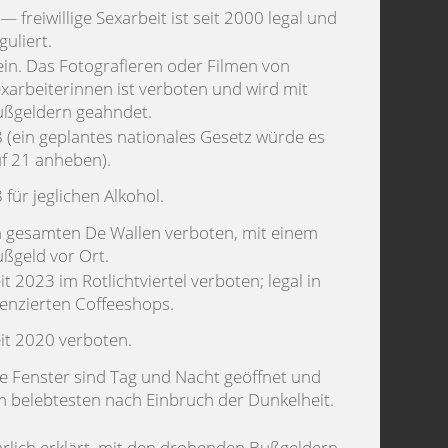
 — freiwillige Sexarbeit ist seit 2000 legal und
guliert.
in. Das Fotografieren oder Filmen von
xarbeiterinnen ist verboten und wird mit
ßgeldern geahndet.
 (ein geplantes nationales Gesetz würde es
f 21 anheben).
 für jeglichen Alkohol.
 gesamten De Wallen verboten, mit einem
ßgeld vor Ort.
it 2023 im Rotlichtviertel verboten; legal in
zenzierten Coffeeshops.
it 2020 verboten.
e Fenster sind Tag und Nacht geöffnet und
 belebtesten nach Einbruch der Dunkelheit.
hrlich erklärt, mit den drohenden Bußgeldern