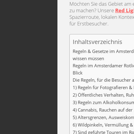
Möchten Sie das Gebiet am 
zu machen? Unsere
Red Lig
Spazierroute, lokalen Kontex
für Erstbesucher.
Inhaltsverzeichnis
Regeln & Gesetze im Amsterda
wissen müssen
Regeln im Amsterdamer Rotlich
Blick
Die Regeln, für die Besucher 
1) Regeln für Fotografieren &
2) Öffentliches Verhalten, R
3) Regeln zum Alkoholkonsum 
4) Cannabis, Rauchen auf der
5) Altersgrenzen, Ausweiskont
6) Wildpinkeln, Vermüllung &
7) Sind geführte Touren im Rot