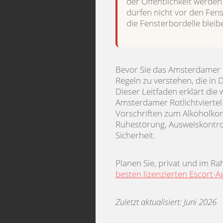
der Öffentlichkeit werde
dürfen nicht vor den Fens
die Fensterbordelle bleib
Bevor Sie das Amsterdamer Rot
Regeln zu verstehen, die in 
Dieser Leitfaden erklärt die
Amsterdamer Rotlichtviertel 
Vorschriften zum Alkoholkon
Ruhestörung, Ausweiskontro
Sicherheit.
Planen Sie, privat und im R
besten lizenzierten Escort
Zuletzt aktualisiert: Juni 2026