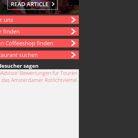
r uns
r finden
en Coffeeshop finden
taurant suchen
Besucher sagen