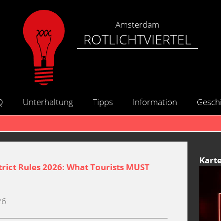
Amsterdam
ROTLICHTVIERTEL
Q
Unterhaltung
Tipps
Information
Gesch
Kart
rict Rules 2026: What Tourists MUST
26