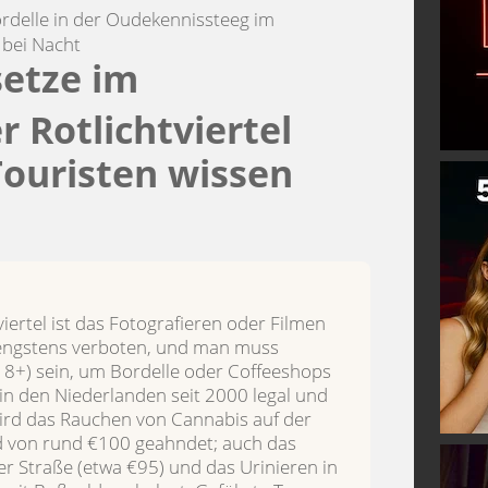
setze im
Rotlichtviertel
Touristen wissen
ertel ist das Fotografieren oder Filmen
rengstens verboten, und man muss
(18+) sein, um Bordelle oder Coffeeshops
t in den Niederlanden seit 2000 legal und
wird das Rauchen von Cannabis auf der
d von rund €100 geahndet; auch das
er Straße (etwa €95) und das Urinieren in