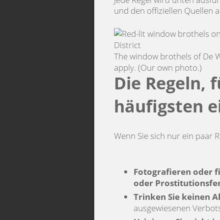
und den offiziellen Quellen 
The window brothels of De Wa
apply. (Our own photo.)
Die Regeln, 
häufigsten e
Wenn Sie sich nur ein paar 
Fotografieren oder f
oder Prostitutionsfe
Trinken Sie keinen A
ausgewiesenen Verbotsz