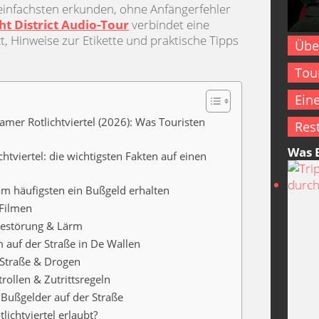
einfachsten erkunden, ohne Anfängerfehler
ht District Audio-Tour
verbindet eine
t, Hinweise zur Etikette und praktische Tipps
Übe
Tou
Ein
mer Rotlichtviertel (2026): Was Touristen
Res
Was 
tviertel: die wichtigsten Fakten auf einen
am häufigsten ein Bußgeld erhalten
 Filmen
uhestörung & Lärm
auf der Straße in De Wallen
 Straße & Drogen
rollen & Zutrittsregeln
 Bußgelder auf der Straße
lichtviertel erlaubt?