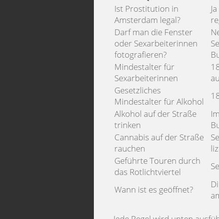
Ist Prostitution in
Ja
Amsterdam legal?
re
Darf man die Fenster
Ne
oder Sexarbeiterinnen
Se
fotografieren?
Bu
Mindestalter für
18
Sexarbeiterinnen
au
Gesetzliches
18
Mindestalter für Alkohol
Alkohol auf der Straße
Im
trinken
Bu
Cannabis auf der Straße
Se
rauchen
li
Geführte Touren durch
Se
das Rotlichtviertel
Di
Wann ist es geöffnet?
am
Jede Regel wird unten ausfü