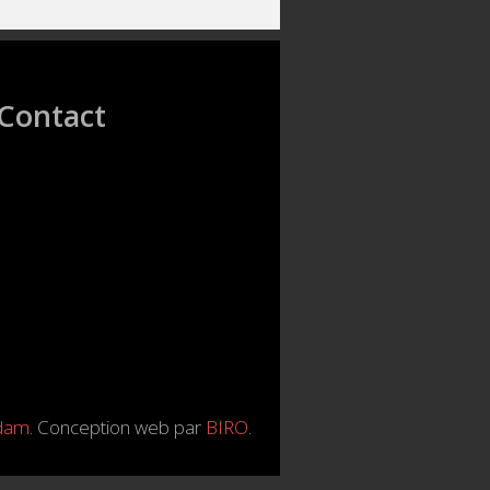
Contact
rdam
. Conception web par
BIRO
.