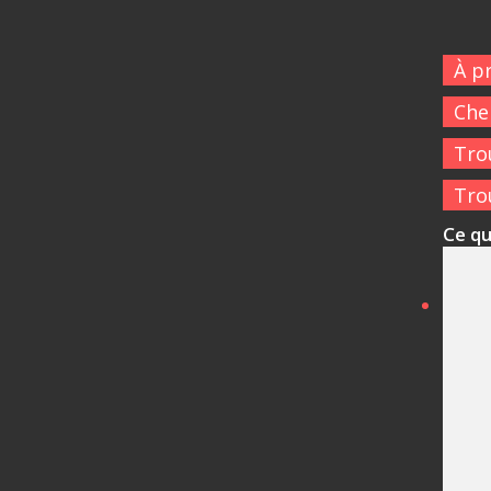
À p
Che
Tro
Tro
Ce qu