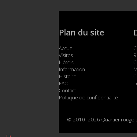
Plan du site
Accueil
C
Visites
R
Hôtels
C
Information
M
Histoire
C
FAQ
L
Contact
Politique de confidentialité
© 2010–2026 Quartier rouge
FR