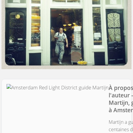
À propos
l'auteur
Martijn, 
à Amste
Martijn a g
centaines d