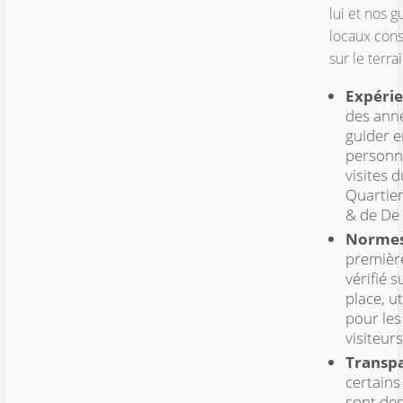
lui et nos g
locaux cons
sur le terrai
Expérie
des ann
guider e
personn
visites d
Quartie
& de De
Normes
premièr
vérifié s
place, ut
pour les
visiteurs
Transp
certains
sont des