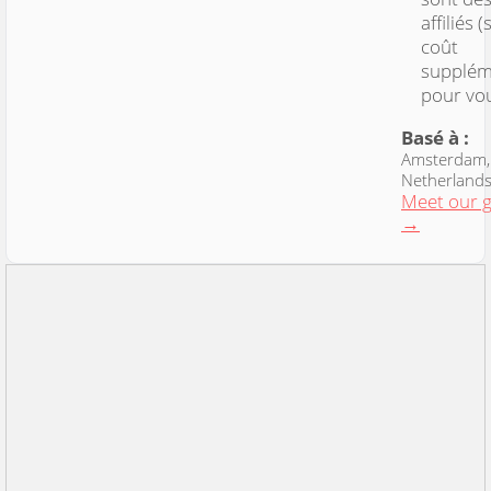
affiliés 
coût
supplém
pour vo
Basé à :
Amsterdam,
Netherland
Meet our 
→