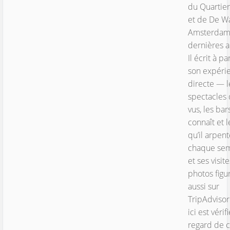
du Quartie
et de De Wa
Amsterdam
dernières 
Il écrit à pa
son expéri
directe — l
spectacles q
vus, les bars
connaît et l
qu’il arpen
chaque se
et ses visite
photos figu
aussi sur
TripAdvisor
ici est vérif
regard de 