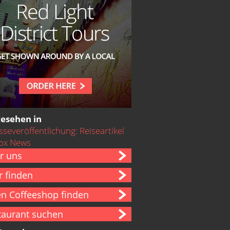
gesehen in
r uns
r finden
en Coffeeshop finden
taurant suchen