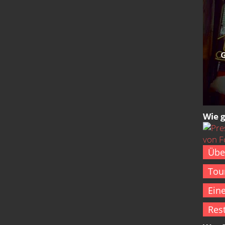
Wie 
Übe
Tou
Ein
Res