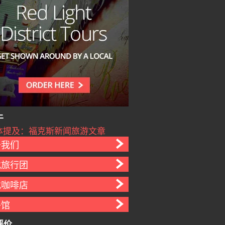
于
于我们
找旅行团
找咖啡店
餐馆
评价