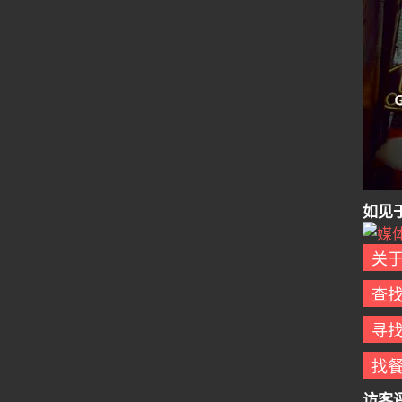
如见
关
查
寻
找
访客