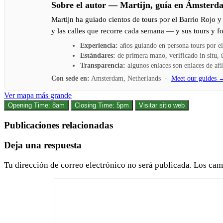
Sobre el autor — Martijn, guía en Ámsterd
Martijn ha guiado cientos de tours por el Barrio Rojo 
y las calles que recorre cada semana — y sus tours y fo
Experiencia:
años guiando en persona tours por e
Estándares:
de primera mano, verificado in situ, út
Transparencia:
algunos enlaces son enlaces de afil
Con sede en:
Amsterdam, Netherlands ·
Meet our guides 
Ver mapa más grande
Opening Time: 8am
Closing Time: 5pm
Visitar sitio web
Publicaciones relacionadas
Deja una respuesta
Tu dirección de correo electrónico no será publicada.
Los cam