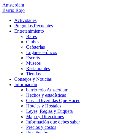
Amsterdam
Barrio Rojo
Actividades
Preguntas frecuentes
Entretenimiento
Bares
Clubes
Cafeterías
Lugares eróticos
Escorts
Museos
Restaurantes
Tiendas
Consejos y Noticias
Información
barrio rojo Amsterdam
Hechos y estadísticas
Cosas Divertidas Que Hacer
Hoteles y Hostales
Leyes, Reglas y Etiqueta
Mapa y Direcciones
Información que debes saber
Precios y costos
Prostitución